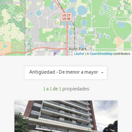
Leaflet
| ©
OpenStreetMap
contributors
Antigüedad - De menor a mayor
1
a
1
de
1
propiedades