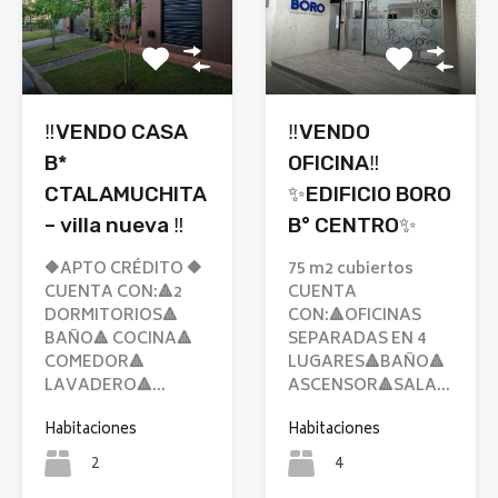
‼️VENDO CASA
‼️VENDO
B*
OFICINA‼️
CTALAMUCHITA
✨EDIFICIO BORO
– villa nueva ‼️
B° CENTRO✨
🔶APTO CRÉDITO 🔶
75 m2 cubiertos
CUENTA CON:🔺2
CUENTA
DORMITORIOS🔺
CON:🔺OFICINAS
BAÑO🔺 COCINA🔺
SEPARADAS EN 4
COMEDOR🔺
LUGARES🔺BAÑO🔺
LAVADERO🔺…
ASCENSOR🔺SALA…
Habitaciones
Habitaciones
2
4