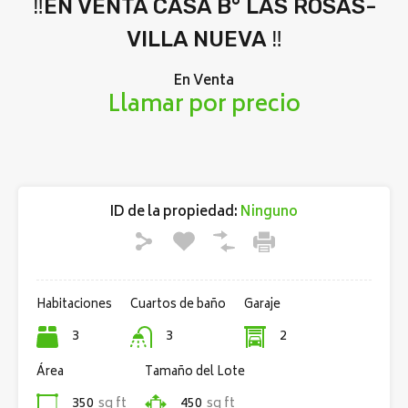
‼️EN VENTA CASA B° LAS ROSAS-
VILLA NUEVA ‼️
En Venta
Llamar por precio
ID de la propiedad:
Ninguno
Habitaciones
Cuartos de baño
Garaje
3
3
2
Área
Tamaño del Lote
350
sq ft
450
sq ft