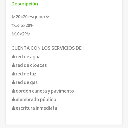
Descripción
✨ 20×20 esquina ✨
✨16,5×20✨
✨10×29✨
CUENTA CON LOS SERVICIOS DE :
🔺red de agua
🔺red de cloacas
🔺red de luz
🔺red de gas
🔺cordón cuneta y pavimento
🔺alumbrado público
🔺escritura inmediata