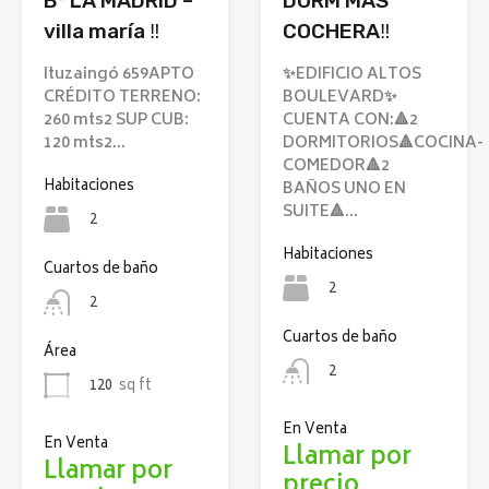
B* LA MADRID –
DORM MAS
villa maría ‼️
COCHERA‼️
Ituzaingó 659APTO
✨EDIFICIO ALTOS
CRÉDITO TERRENO:
BOULEVARD✨
260 mts2 SUP CUB:
CUENTA CON:🔺2
120 mts2…
DORMITORIOS🔺COCINA-
COMEDOR🔺2
Habitaciones
BAÑOS UNO EN
SUITE🔺…
2
Habitaciones
Cuartos de baño
2
2
Cuartos de baño
Área
2
120
sq ft
En Venta
En Venta
Llamar por
Llamar por
precio