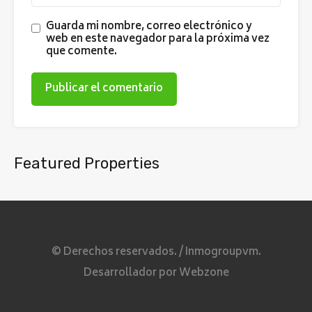
Guarda mi nombre, correo electrónico y
web en este navegador para la próxima vez
que comente.
Featured Properties
¡No se ha encontrado ninguna propiedad
destacada!
© Derechos reservados. /
Inmogroupvm.
Desarrollador por
Webzone