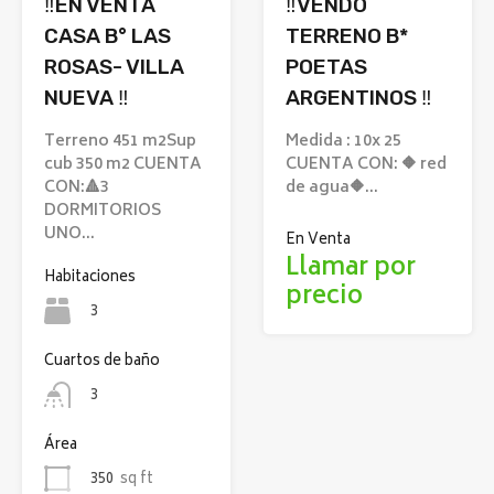
‼️EN VENTA
‼️VENDO
CASA B° LAS
TERRENO B*
ROSAS- VILLA
POETAS
NUEVA ‼️
ARGENTINOS ‼️
Terreno 451 m2Sup
Medida : 10x 25
cub 350 m2 CUENTA
CUENTA CON: 🔶 red
CON:🔺3
de agua🔶…
DORMITORIOS
UNO…
En Venta
Llamar por
Habitaciones
precio
3
Cuartos de baño
3
Área
350
sq ft