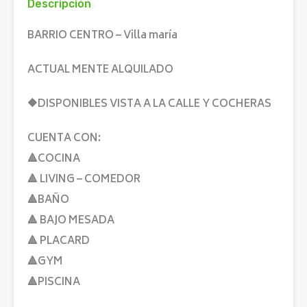
Descripción
BARRIO CENTRO – Villa maría
ACTUAL MENTE ALQUILADO
🔶DISPONIBLES VISTA A LA CALLE Y COCHERAS
CUENTA CON:
🔺COCINA
🔺 LIVING – COMEDOR
🔺BAÑO
🔺 BAJO MESADA
🔺 PLACARD
🔺GYM
🔺PISCINA