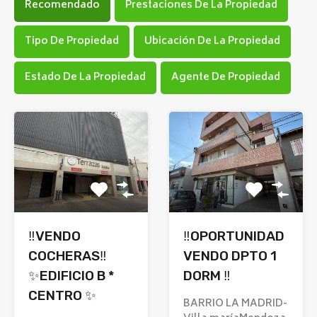
Recomendado
Prestaciones De La Propiedad
Tipo De Propiedad
Ubicación De La Propiedad
Estado De La Propiedad
Agente De Propiedad
‼️VENDO
‼️OPORTUNIDAD
COCHERAS‼️
VENDO DPTO 1
✨EDIFICIO B *
DORM ‼️
CENTRO ✨
BARRIO LA MADRID-