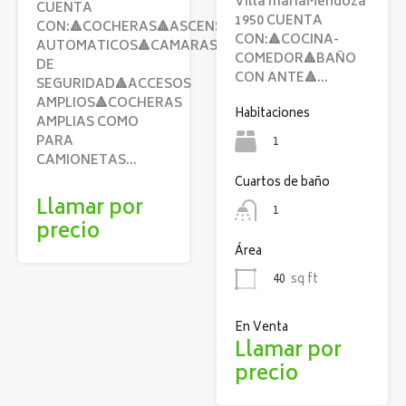
Villa maríaMendoza
CUENTA
1950 CUENTA
CON:🔺COCHERAS🔺ASCENSOR🔺PORTONES
CON:🔺COCINA-
AUTOMATICOS🔺CAMARAS
COMEDOR🔺BAÑO
DE
CON ANTE🔺…
SEGURIDAD🔺ACCESOS
AMPLIOS🔺COCHERAS
Habitaciones
AMPLIAS COMO
PARA
1
CAMIONETAS…
Cuartos de baño
Llamar por
1
precio
Área
40
sq ft
En Venta
Llamar por
precio